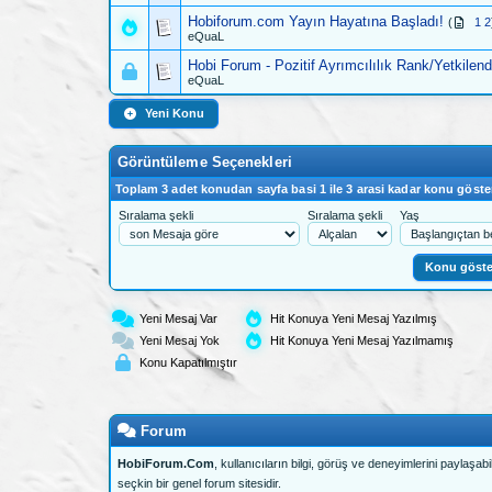
Faz
Hobiforum.com Yayın Hayatına Başladı!
(
1
2
eQuaL
Hobi Forum - Pozitif Ayrımcılılık Rank/Yetkilen
eQuaL
Yeni Konu
Görüntüleme Seçenekleri
Toplam 3 adet konudan sayfa basi 1 ile 3 arasi kadar konu göster
Sıralama şekli
Sıralama şekli
Yaş
Yeni Mesaj Var
Hit Konuya Yeni Mesaj Yazılmış
Yeni Mesaj Yok
Hit Konuya Yeni Mesaj Yazılmamış
Konu Kapatılmıştır
Forum
HobiForum.Com
, kullanıcıların bilgi, görüş ve deneyimlerini paylaşabil
seçkin bir genel forum sitesidir.