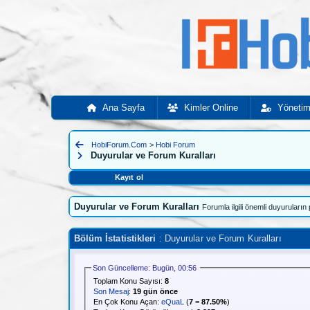
Ana Sayfa
Kimler Online
Yönetim
Geri Git
HobiForum.Com
>
Hobi Forum
Sayfayı Yeniden Yükle
Duyurular ve Forum Kuralları
Kayıt ol
Duyurular ve Forum Kuralları
Forumla ilgili önemli duyuruların
Bölüm İstatistikleri
: Duyurular ve Forum Kuralları
Son Güncelleme: Bugün, 00:56
Toplam Konu Sayısı:
8
Son Mesaj
:
19 gün önce
En Çok Konu Açan:
eQuaL
(
7
=
87.50%
)