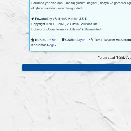
Forumda yer alan konu, mesaj, yorum, bağlantı, dosya ve görseller ilgili
oluşturan üyelerin sorumluluğundadır.
Powered by vBulletin® Version 3.8.11
Copyright ©2000 - 2026, vBulletin Solutions Inc.
HobiForum.Com, lisanslı vBulletin® kullanmaktadır.
Kurucu:
eQuaL
-
Grafik:
Jayus
-
Tema Tasarım ve Sistem
Kodlama:
Regex
Forum saati; Türkiye'ye