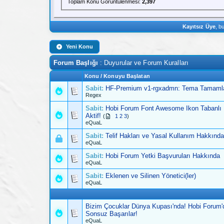
Toplam Konu Görüntülenmesi:
2,397
Kayıtsız Üye
, b
Yeni Konu
Forum Başlığı
: Duyurular ve Forum Kuralları
Konu
/
Konuyu Başlatan
Sabit:
HF-Premium v1-rgxadmn: Tema Tamamla
Regex
Sabit:
Hobi Forum Font Awesome Ikon Tabanlı 
Fazla sayfalı Konu
Aktif!
(
1
2
3
)
eQuaL
Sabit:
Telif Hakları ve Yasal Kullanım Hakkında
eQuaL
Sabit:
Hobi Forum Yetki Başvuruları Hakkında
eQuaL
Sabit:
Eklenen ve Silinen Yönetici(ler)
eQuaL
Bizim Çocuklar Dünya Kupası'nda! Hobi Forum'd
Sonsuz Başarılar!
eQuaL