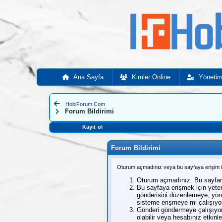
Ana Sayfa
Kimler Online
Yönetim
Geri Git
HobiForum.Com
Sayfayı Yeniden Yükle
Forum Bildirimi
Kayıt ol
Forum Bildirimi
Oturum açmadınız veya bu sayfaya erişim izn
Oturum açmadınız. Bu sayfanı
Bu sayfaya erişmek için yeterl
gönderisini düzenlemeye, yöne
sisteme erişmeye mi çalışıy
Gönderi göndermeye çalışıyor
olabilir veya hesabınız etkinleş