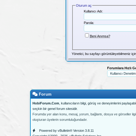
Oturum aç
Kullanıcı Adı:
Parola:
Beni Anımsa?
Yönetici, bu sayfayı görüntüleyebilmeniz içi
Forumlara Hızlı G
Forum
HobiForum.Com
, kullanıcıların bilgi, görüş ve deneyimlerini paylaşabil
seçkin bir genel forum sitesidir.
Forumda yer alan konu, mesaj, yorum, bağlantı, dosya ve görseller ilgili
oluşturan üyelerin sorumluluğundadır.
Powered by vBulletin® Version 3.8.11