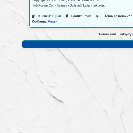
Copyright ©2000 - 2026, vBulletin Solutions Inc.
HobiForum.Com, lisanslı vBulletin® kullanmaktadır.
Kurucu:
eQuaL
-
Grafik:
Jayus
-
Tema Tasarım ve 
Kodlama:
Regex
Forum saati; Türkiye'ye